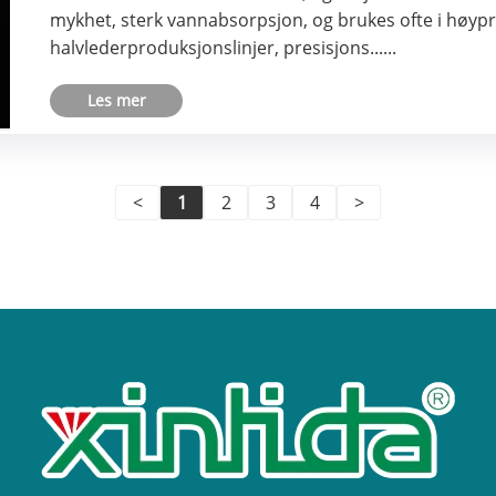
mykhet, sterk vannabsorpsjon, og brukes ofte i høyp
halvlederproduksjonslinjer, presisjons......
Les mer
<
1
2
3
4
>