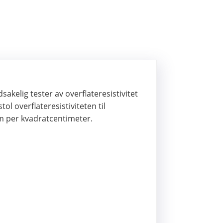
akelig tester av overflateresistivitet
tol overflateresistiviteten til
m per kvadratcentimeter.