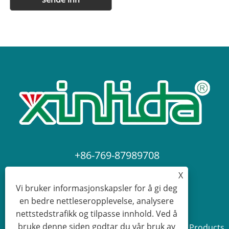
+86-769-87989708
X
dgdgxld@163.com
Vi bruker informasjonskapsler for å gi deg
en bedre nettleseropplevelse, analysere
nettstedstrafikk og tilpasse innhold. Ved å
bruke denne siden godtar du vår bruk av
Copyright © 2024 Dongguan Xin Lida Anti-Static Products