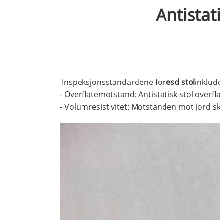
Antistat
Inspeksjonsstandardene for
esd stol
inklude
- Overflatemotstand: Antistatisk stol overf
- Volumresistivitet: Motstanden mot jord 