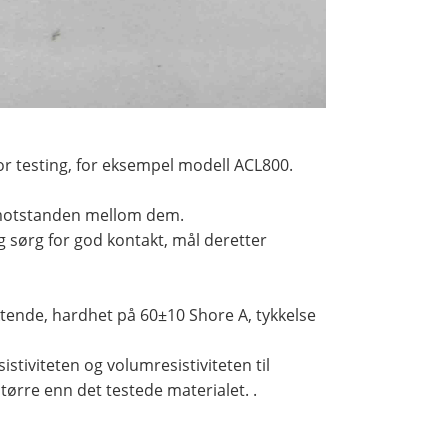
or testing, for eksempel modell ACL800.
l motstanden mellom dem.
sørg for god kontakt, mål deretter
ktende, hardhet på 60±10 Shore A, tykkelse
istiviteten og volumresistiviteten til
rre enn det testede materialet. .