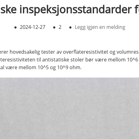
iske inspeksjonsstandarder f
●
2024-12-27
●
2
●
Legg igjen en melding
rer hovedsakelig tester av overflateresistivitet og volumresi
lateresistiviteten til antistatiske stoler bør være mellom 1
skal være mellom 10^5 og 10^9 ohm.