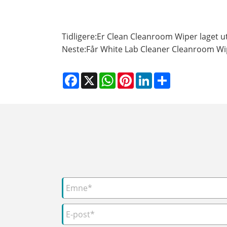
Tidligere:
Er Clean Cleanroom Wiper laget u
Neste:
Får White Lab Cleaner Cleanroom Wip
Facebook
X
WhatsApp
Pinterest
LinkedIn
Share