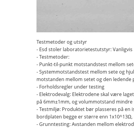
Testmetoder og utstyr
- Esd stoler laboratorietestutstyr: Vanlig
- Testmetoder:
- Punkt-til-punkt motstandstest mellom se
- Systemmotstandstest mellom sete og hjul
motstanden mellom setet og den ledende p
- Forholdsregler under testing
- Elektrodevalg: Elektrodene skal være lage
på 6mm±1mm, og volummotstand mindre 
- Testmiljø: Produktet bør plasseres på en i
bordplaten begge er større enn 1x10^13Ω, 
- Grunntesting: Avstanden mellom elektrod