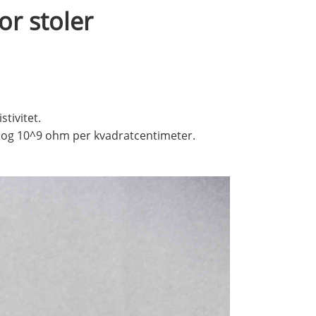
or stoler
stivitet.
0^6 og 10^9 ohm per kvadratcentimeter.