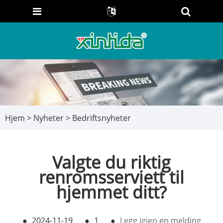
Hjem
>
Nyheter
>
Bedriftsnyheter
Valgte du riktig
renromsserviett til
hjemmet ditt?
●
2024-11-19
●
1
●
Legg igjen en melding